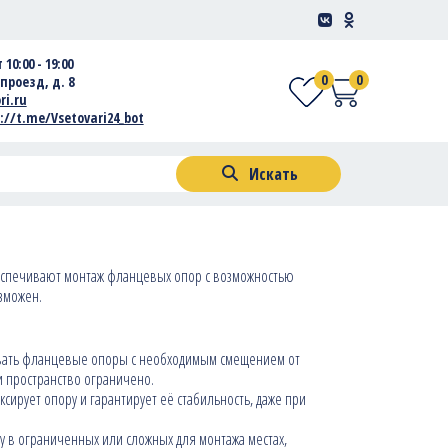
 10:00 - 19:00
0
0
проезд, д. 8
ri.ru
://t.me/Vsetovari24_bot
Искать
спечивают монтаж фланцевых опор с возможностью
озможен.
вливать фланцевые опоры с необходимым смещением от
ли пространство ограничено.
сирует опору и гарантирует её стабильность, даже при
ру в ограниченных или сложных для монтажа местах,