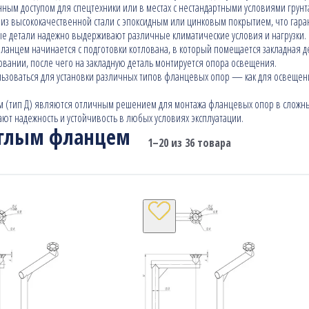
нным доступом для спецтехники или в местах с нестандартными условиями грунт
 из высококачественной стали с эпоксидным или цинковым покрытием, что гаран
ные детали надежно выдерживают различные климатические условия и нагрузки.
фланцем начинается с подготовки котлована, в который помещается закладная д
овании, после чего на закладную деталь монтируется опора освещения.
ользоваться для установки различных типов фланцевых опор — как для освещени
 (тип Д) являются отличным решением для монтажа фланцевых опор в сложных
ют надежность и устойчивость в любых условиях эксплуатации.
углым фланцем
1–20 из 36 товара