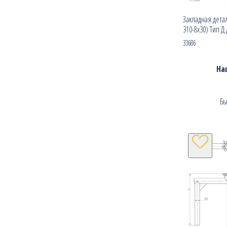
Закладная детал
310-8х30) Тип Д
33686
На
Бы