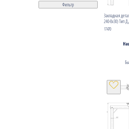
Фильтр
Закладная детал
240-8х30) Тип Д
17470
На
Бы