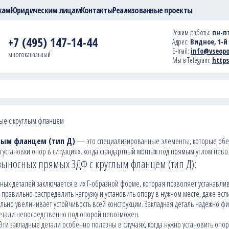
кам
Юридическим лицам
Контакты
Реализованные проекты
Режим работы:
пн-пт
+7 (495) 147-14-44
Адрес:
Видное, 1-й 
E-mail:
info@vseopo
многоканальный
Мы в Telegram:
https
ые с круглым фланцем
лым фланцем (тип Д)
— это специализированные элементы, которые обе
 установки опор в ситуациях, когда стандартный монтаж под прямым углом нев
выносных прямых ЗДФ с круглым фланцем (тип Д):
адных деталей заключается в их Г-образной форме, которая позволяет устана
 правильно распределить нагрузку и установить опору в нужном месте, даже ес
льно увеличивает устойчивость всей конструкции. Закладная деталь надежно фик
 детали непосредственно под опорой невозможен.
 Эти закладные детали особенно полезны в случаях, когда нужно установить опо