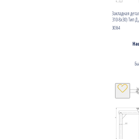
Закладная детал
310-8х30) Тип Д
30364
На
Бы