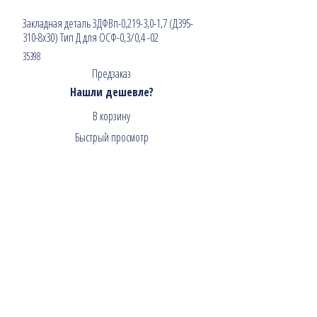
Закладная деталь ЗДФВп-0,219-3,0-1,7 (Д395-
310-8х30) Тип Д для ОСФ-0,3/0,4 -02
35398
Предзаказ
Нашли дешевле?
В корзину
Быстрый просмотр