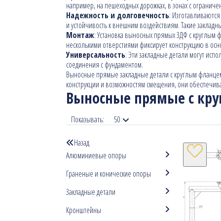
например, на пешеходных дорожках, в зонах с ограниче
Надежность и долговечность
: Изготавливаются
и устойчивость к внешним воздействиям. Такие заклад
Монтаж
: Установка выносных прямых ЗДФ с круглым 
несколькими отверстиями фиксирует конструкцию в осн
Универсальность
: Эти закладные детали могут исп
соединения с фундаментом.
Выносные прямые закладные детали с круглым фланцем
конструкции и возможностям смещения, они обеспечива
Выносные прямые с кр
Показывать:
50
Назад
Алюминиевые опоры
Граненые и конические опоры
Закладные детали
Кронштейны