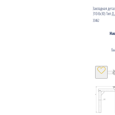
Закладная детал
310-8х30) Тип Д
33462
На
Бы