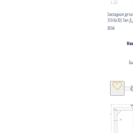
Закладная детал
310-8х30) Тип Д
28266
На
Бы