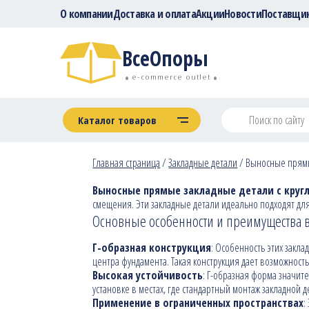
О компании
Доставка и оплата
Акции
Новости
Поставщи
ВсеОпоры
e-commerce outlet
Каталог товаров
Главная страница
/
Закладные детали
/
Выносные прям
Выносные прямые закладные детали с круг
смещения. Эти закладные детали идеально подходят для
Основные особенности и преимущества 
Г-образная конструкция
: Особенность этих закл
центра фундамента. Такая конструкция дает возможность
Высокая устойчивость
: Г-образная форма значите
установке в местах, где стандартный монтаж закладной
Применение в ограниченных пространствах
: