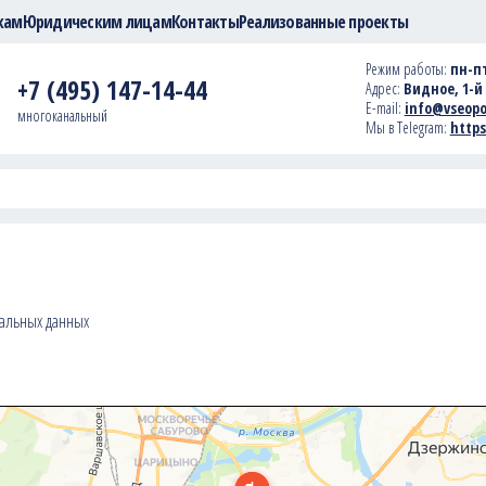
кам
Юридическим лицам
Контакты
Реализованные проекты
Режим работы:
пн-пт
+7 (495) 147-14-44
Адрес:
Видное, 1-й 
E-mail:
info@vseopo
многоканальный
Мы в Telegram:
https
нальных данных