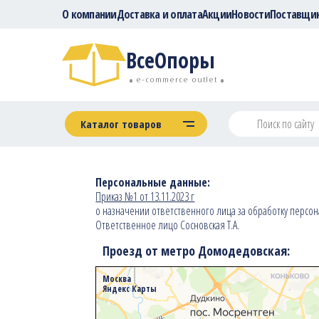
О компании
Доставка и оплата
Акции
Новости
Поставщи
ВсеОпоры
e-commerce outlet
Каталог товаров
Персональные данные:
Приказ №1 от 13.11.2023 г
о назначении ответственного лица за обработку персо
Ответственное лицо Сосновская Т.А.
Проезд от метро Домодедовская:
Москва
Яндекс Карты