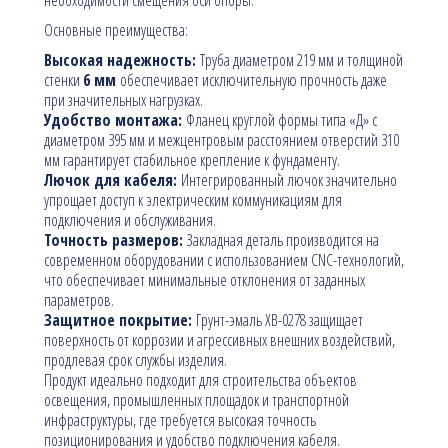
Основные преимущества:
Высокая надежность:
Труба диаметром 219 мм и толщиной
стенки
6 мм
обеспечивает исключительную прочность даже
при значительных нагрузках.
Удобство монтажа:
Фланец круглой формы типа «Д» с
диаметром 395 мм и межцентровым расстоянием отверстий 310
мм гарантирует стабильное крепление к фундаменту.
Лючок для кабеля:
Интегрированный лючок значительно
упрощает доступ к электрическим коммуникациям для
подключения и обслуживания.
Точность размеров:
Закладная деталь производится на
современном оборудовании с использованием CNC-технологий,
что обеспечивает минимальные отклонения от заданных
параметров.
Защитное покрытие:
Грунт-эмаль ХВ-0278 защищает
поверхность от коррозии и агрессивных внешних воздействий,
продлевая срок службы изделия.
Продукт идеально подходит для строительства объектов
освещения, промышленных площадок и транспортной
инфраструктуры, где требуется высокая точность
позиционирования и удобство подключения кабеля.