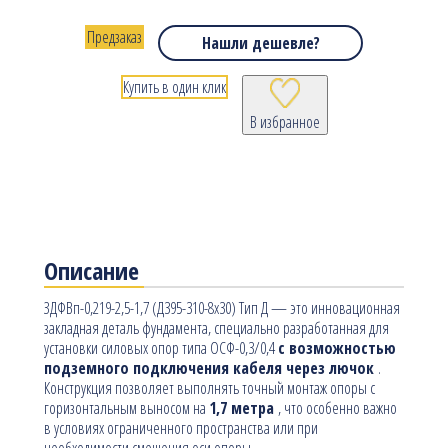
Предзаказ
Нашли дешевле?
Купить в один клик
В избранное
Описание
ЗДФВп-0,219-2,5-1,7 (Д395-310-8х30) Тип Д — это инновационная
закладная деталь фундамента, специально разработанная для
установки силовых опор типа ОСФ-0,3/0,4
с возможностью
подземного подключения кабеля через лючок
.
Конструкция позволяет выполнять точный монтаж опоры с
горизонтальным выносом на
1,7 метра
, что особенно важно
в условиях ограниченного пространства или при
необходимости смещения оси опоры.