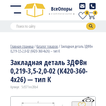
ВсеОпоры
0
0
e-commerce outlet
Главная страница
/
Каталог товаров
/
Закладная деталь ЗДФВн
0,219-3,5-2,0-02 (К420-360-4х26) – тип К
Закладная деталь ЗДФВн
0,219-3,5-2,0-02 (К420-360-
4х26) — тип К
Артикул:
5cf371ee28b4