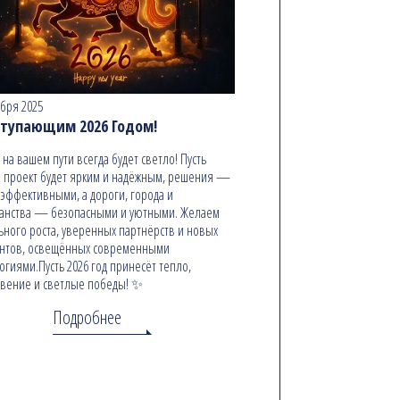
абря 2025
ступающим 2026 Годом!
ь на вашем пути всегда будет светло! Пусть
 проект будет ярким и надёжным, решения —
эффективными, а дороги, города и
анства — безопасными и уютными. Желаем
ьного роста, уверенных партнёрств и новых
онтов, освещённых современными
огиями.Пусть 2026 год принесёт тепло,
вение и светлые победы! ✨
Подробнее