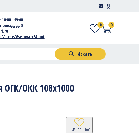
 10:00 - 19:00
0
0
проезд, д. 8
ri.ru
://t.me/Vsetovari24_bot
Искать
я ОГК/ОКК 108х1000
В избранное