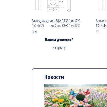
Закладная деталь ЗДФ 0,133-1,0 (К220-
Закладна
150-4х22) — тип К для ОНФ 133х1000
130-4х14
3020
3971
Нашли дешевле?
В корзину
Новости