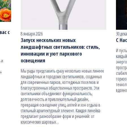
ас с
8 января 2026
30 дек
Запуск нескольких новых
С На
ландшафтных светильников: стиль,
И пуст
инновации и уют паркового
каждый
освещения
 и
энерго
простр
Мы рады представить сразу несколько новых линеек
н»
стабил
ландшафтных и городских светильников, созданных
гориз
для современных парков, коттеджных поселков и
технол
благоустроенных общественных пространств. Эти
вдохно
светильники объединяют функциональность,
долговечность и привлекательный дизайн,
превращая освещение улиц, аллей и зон отдыха в
стильный архитектурный элемент. Каждая линейка
предлагает разнообразие форм и решений: от
классических шаровых…