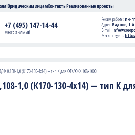
кам
Юридическим лицам
Контакты
Реализованные проекты
Режим работы:
пн-пт
+7 (495) 147-14-44
Адрес:
Видное, 1-й 
E-mail:
info@vseopo
многоканальный
Мы в Telegram:
https
ЗДФ 0,108-1,0 (К170-130-4х14) – тип К для ОГК/ОКК 108х1000
108-1,0 (К170-130-4х14) — тип К дл