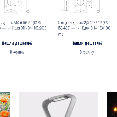
я деталь ЗДФ 0,108-2,0 (К170-
Закладная деталь ЗДФ 0,133-1,2 (К220-
) — тип К для ОГК/ОКК 108х2000
150-4х22) — тип К для ОНФ 133х1500
3376
Нашли дешевле?
Нашли дешевле?
В корзину
В корзину