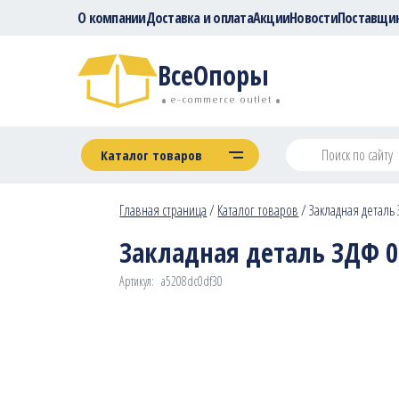
О компании
Доставка и оплата
Акции
Новости
Поставщи
ВсеОпоры
e-commerce outlet
Каталог товаров
Главная страница
/
Каталог товаров
/
Закладная деталь 
Закладная деталь ЗДФ 0,
Артикул:
a5208dc0df30