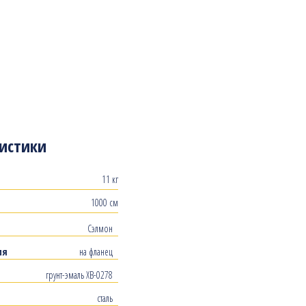
истики
11 кг
1000 см
Сэлмон
ия
на фланец
грунт-эмаль ХВ-0278
сталь