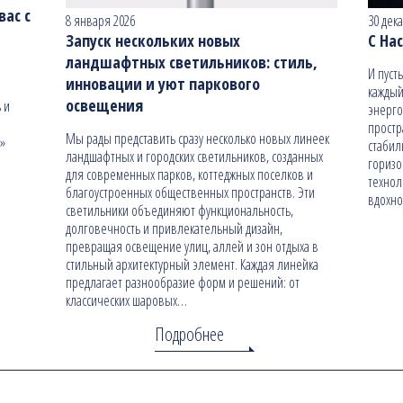
ас с
8 января 2026
30 дек
Запуск нескольких новых
С На
ландшафтных светильников: стиль,
И пуст
инновации и уют паркового
каждый
освещения
 и
энерго
простр
Мы рады представить сразу несколько новых линеек
н»
стабил
ландшафтных и городских светильников, созданных
гориз
для современных парков, коттеджных поселков и
технол
благоустроенных общественных пространств. Эти
вдохно
светильники объединяют функциональность,
долговечность и привлекательный дизайн,
превращая освещение улиц, аллей и зон отдыха в
стильный архитектурный элемент. Каждая линейка
предлагает разнообразие форм и решений: от
классических шаровых…
Подробнее