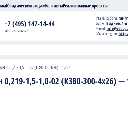
кам
Юридическим лицам
Контакты
Реализованные проекты
Режим работы:
пн-пт
+7 (495) 147-14-44
Адрес:
Видное, 1-й 
E-mail:
info@vseopo
многоканальный
Мы в Telegram:
https
ДФВн 0,219-1,5-1,0-02 (К380-300-4х26) – тип К
0,219-1,5-1,0-02 (К380-300-4х26) —