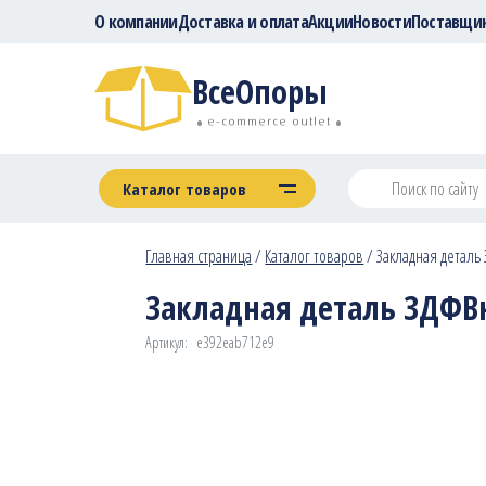
О компании
Доставка и оплата
Акции
Новости
Поставщи
ВсеОпоры
e-commerce outlet
Каталог товаров
Главная страница
/
Каталог товаров
/
Закладная деталь З
Закладная деталь ЗДФВн 
Артикул:
e392eab712e9