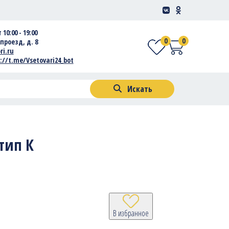
 10:00 - 19:00
0
0
проезд, д. 8
ri.ru
://t.me/Vsetovari24_bot
Искать
 тип К
В избранное