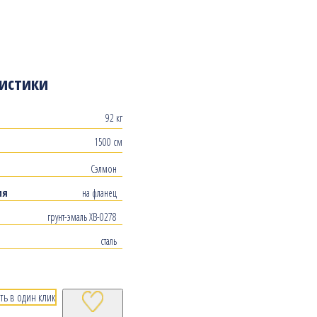
истики
92 кг
1500 см
Сэлмон
ия
на фланец
грунт-эмаль ХВ-0278
сталь
ть в один клик