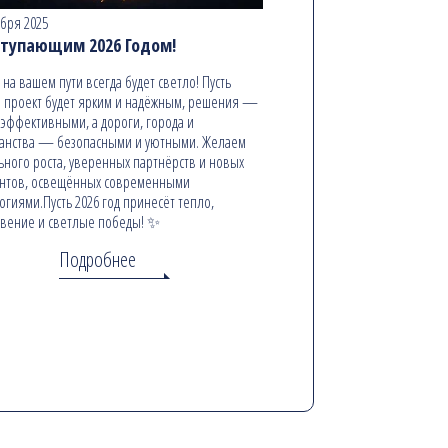
абря 2025
ступающим 2026 Годом!
ь на вашем пути всегда будет светло! Пусть
 проект будет ярким и надёжным, решения —
эффективными, а дороги, города и
анства — безопасными и уютными. Желаем
ьного роста, уверенных партнёрств и новых
онтов, освещённых современными
огиями.Пусть 2026 год принесёт тепло,
вение и светлые победы! ✨
Подробнее