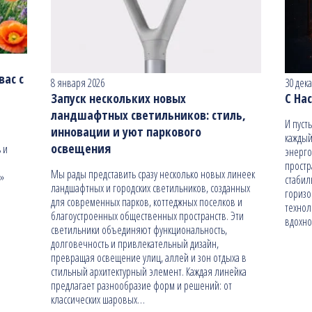
ас с
8 января 2026
30 дек
Запуск нескольких новых
С На
ландшафтных светильников: стиль,
И пуст
инновации и уют паркового
каждый
освещения
 и
энерго
простр
Мы рады представить сразу несколько новых линеек
н»
стабил
ландшафтных и городских светильников, созданных
гориз
для современных парков, коттеджных поселков и
технол
благоустроенных общественных пространств. Эти
вдохно
светильники объединяют функциональность,
долговечность и привлекательный дизайн,
превращая освещение улиц, аллей и зон отдыха в
стильный архитектурный элемент. Каждая линейка
предлагает разнообразие форм и решений: от
классических шаровых…