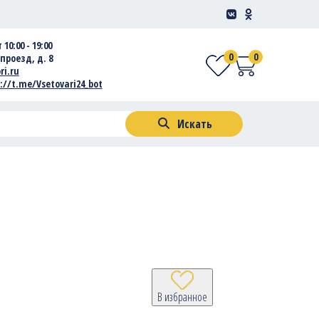
 10:00 - 19:00
0
0
проезд, д. 8
ri.ru
://t.me/Vsetovari24_bot
Искать
В избранное