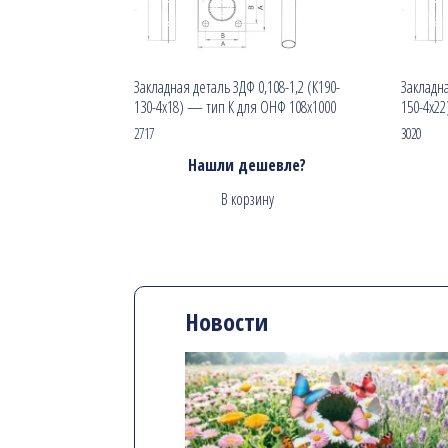
Закладная деталь ЗДФ 0,108-1,2 (К190-
Закладна
130-4х18) — тип К для ОНФ 108х1000
150-4х2
2717
3020
Нашли дешевле?
В корзину
Новости