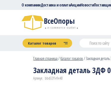
О компании
Доставка и оплата
Акции
Новости
Поставщи
ВсеОпоры
e-commerce outlet
Каталог товаров
Главная страница
/
Каталог товаров
/
Закладная деталь З
Закладная деталь ЗДФ 0,
Артикул:
bbd32f1e9e40