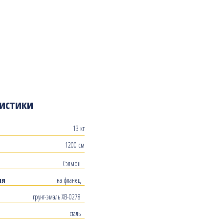
истики
13 кг
1200 см
Сэлмон
ия
на фланец
грунт-эмаль ХВ-0278
сталь