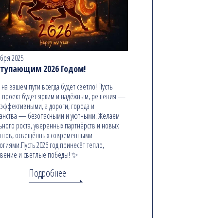
абря 2025
ступающим 2026 Годом!
ь на вашем пути всегда будет светло! Пусть
 проект будет ярким и надёжным, решения —
эффективными, а дороги, города и
анства — безопасными и уютными. Желаем
ьного роста, уверенных партнёрств и новых
онтов, освещённых современными
огиями.Пусть 2026 год принесёт тепло,
вение и светлые победы! ✨
Подробнее