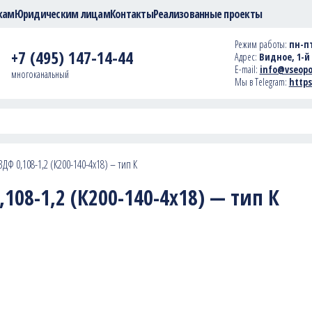
кам
Юридическим лицам
Контакты
Реализованные проекты
Режим работы:
пн-пт
+7 (495) 147-14-44
Адрес:
Видное, 1-й 
E-mail:
info@vseopo
многоканальный
Мы в Telegram:
https
ДФ 0,108-1,2 (К200-140-4х18) – тип К
108-1,2 (К200-140-4х18) — тип К