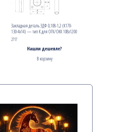
Закладная деталь ЗДФ 0,108-1,2 (К170-
130-4х14) — тип К для ОГК/ОКК 108х1200
2717
Нашли дешевле?
В корзину