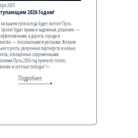
абря 2025
ступающим 2026 Годом!
ь на вашем пути всегда будет светло! Пусть
 проект будет ярким и надёжным, решения —
эффективными, а дороги, города и
анства — безопасными и уютными. Желаем
ьного роста, уверенных партнёрств и новых
онтов, освещённых современными
огиями.Пусть 2026 год принесёт тепло,
вение и светлые победы! ✨
Подробнее