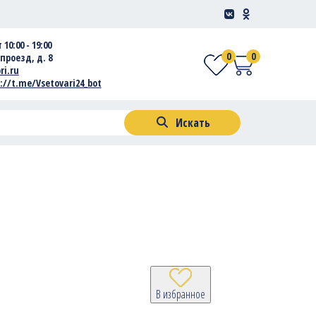
 10:00 - 19:00
0
0
проезд, д. 8
ri.ru
://t.me/Vsetovari24_bot
Искать
В избранное