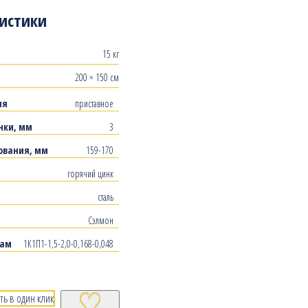
истики
15 кг
200 × 150 см
ия
приставное
нки, мм
3
ования, мм
159-170
горячий цинк
сталь
Сэлмон
рам
1К1П1-1,5-2,0-0,168-0,048
ть в один клик