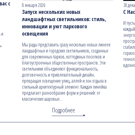
ас с
8 января 2026
30 дек
Запуск нескольких новых
С На
ландшафтных светильников: стиль,
И пуст
инновации и уют паркового
каждый
освещения
 и
энерго
простр
Мы рады представить сразу несколько новых линеек
н»
стабил
ландшафтных и городских светильников, созданных
гориз
для современных парков, коттеджных поселков и
технол
благоустроенных общественных пространств. Эти
вдохно
светильники объединяют функциональность,
долговечность и привлекательный дизайн,
превращая освещение улиц, аллей и зон отдыха в
стильный архитектурный элемент. Каждая линейка
предлагает разнообразие форм и решений: от
классических шаровых…
Подробнее