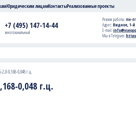
кам
Юридическим лицам
Контакты
Реализованные проекты
Режим работы:
пн-пт
+7 (495) 147-14-44
Адрес:
Видное, 1-й 
E-mail:
info@vseopo
многоканальный
Мы в Telegram:
https
2,0-0,168-0,048 г.ц.
168-0,048 г.ц.