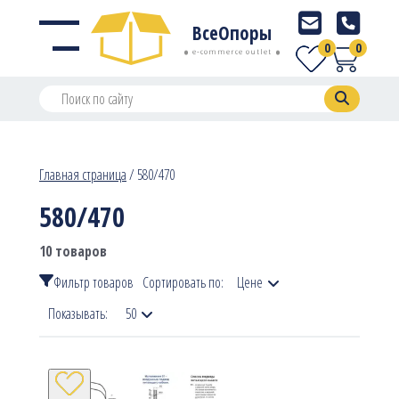
ВсеОпоры
0
0
e-commerce outlet
Главная страница
/
580/470
580/470
10 товаров
Фильтр товаров
Сортировать по:
Цене
Показывать:
50