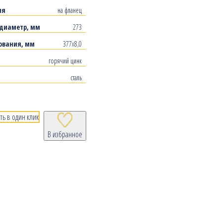
ия
на фланец
диаметр, мм
273
ования, мм
377х8,0
горячий цинк
сталь
ть в один клик
В избранное