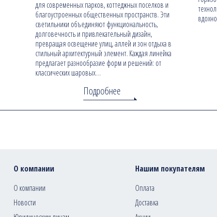
для современных парков, коттеджных поселков и
технол
благоустроенных общественных пространств. Эти
вдохно
светильники объединяют функциональность,
долговечность и привлекательный дизайн,
превращая освещение улиц, аллей и зон отдыха в
стильный архитектурный элемент. Каждая линейка
предлагает разнообразие форм и решений: от
классических шаровых…
Подробнее
О компании
Нашим покупателям
О компании
Оплата
Новости
Доставка
Юридическим лицам
Акции