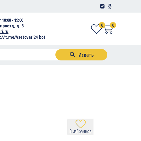
 10:00 - 19:00
0
0
проезд, д. 8
ri.ru
://t.me/Vsetovari24_bot
Искать
В избранное