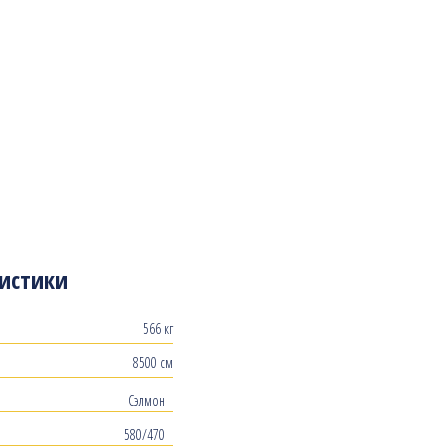
истики
566 кг
8500 см
Сэлмон
580/470