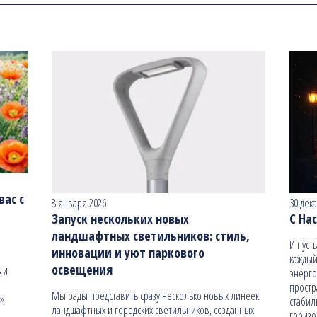
ас с
8 января 2026
30 дек
Запуск нескольких новых
С На
ландшафтных светильников: стиль,
И пуст
инновации и уют паркового
каждый
освещения
 и
энерго
простр
Мы рады представить сразу несколько новых линеек
н»
стабил
ландшафтных и городских светильников, созданных
гориз