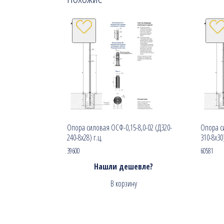
Опора силовая ОСФ-0,15-8,0-02 (Д320-
Опора си
240-8х28) г.ц.
310-8х30)
39600
60581
Нашли дешевле?
В корзину