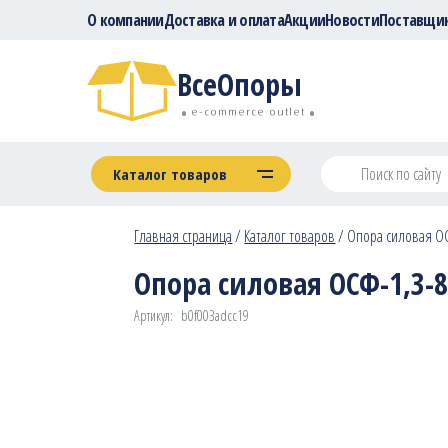
О компании
Доставка и оплата
Акции
Новости
Поставщи
ВсеОпоры
e-commerce outlet
Каталог товаров
Главная страница
/
Каталог товаров
/
Опора силовая ОСФ
Опора силовая ОСФ-1,3-8,
Артикул:
b0f003adcc19