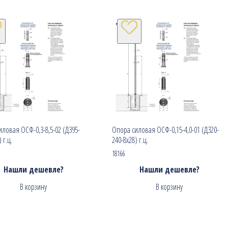
ловая ОСФ-0,3-8,5-02 (Д395-
Опора силовая ОСФ-0,15-4,0-01 (Д320-
 г.ц.
240-8х28) г.ц.
18166
Нашли дешевле?
Нашли дешевле?
В корзину
В корзину