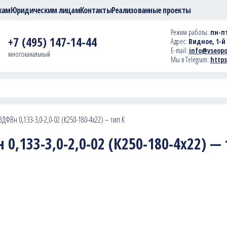
кам
Юридическим лицам
Контакты
Реализованные проекты
Режим работы:
пн-пт
+7 (495) 147-14-44
Адрес:
Видное, 1-й 
E-mail:
info@vseopo
многоканальный
Мы в Telegram:
https
ДФВн 0,133-3,0-2,0-02 (К250-180-4х22) – тип К
0,133-3,0-2,0-02 (К250-180-4х22) —