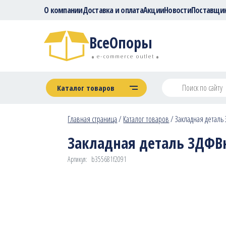
О компании
Доставка и оплата
Акции
Новости
Поставщи
ВсеОпоры
e-commerce outlet
Каталог товаров
Главная страница
/
Каталог товаров
/
Закладная деталь З
Закладная деталь ЗДФВн 
Артикул:
b355681f2091