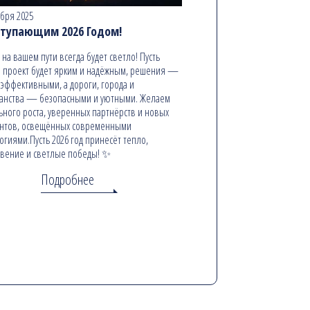
абря 2025
ступающим 2026 Годом!
ь на вашем пути всегда будет светло! Пусть
 проект будет ярким и надёжным, решения —
эффективными, а дороги, города и
анства — безопасными и уютными. Желаем
ьного роста, уверенных партнёрств и новых
онтов, освещённых современными
огиями.Пусть 2026 год принесёт тепло,
вение и светлые победы! ✨
Подробнее