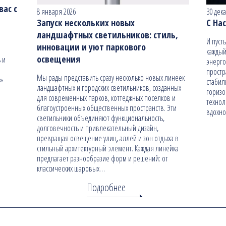
ас с
8 января 2026
30 дек
Запуск нескольких новых
С На
ландшафтных светильников: стиль,
И пуст
инновации и уют паркового
каждый
освещения
 и
энерго
простр
Мы рады представить сразу несколько новых линеек
н»
стабил
ландшафтных и городских светильников, созданных
гориз
для современных парков, коттеджных поселков и
технол
благоустроенных общественных пространств. Эти
вдохно
светильники объединяют функциональность,
долговечность и привлекательный дизайн,
превращая освещение улиц, аллей и зон отдыха в
стильный архитектурный элемент. Каждая линейка
предлагает разнообразие форм и решений: от
классических шаровых…
Подробнее