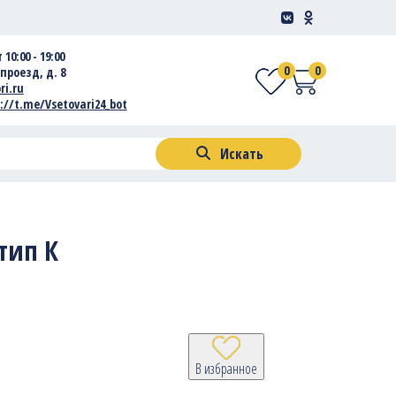
 10:00 - 19:00
0
0
проезд, д. 8
ri.ru
://t.me/Vsetovari24_bot
Искать
 тип К
В избранное