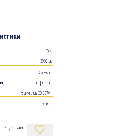
истики
75 кг
3000 см
Сэлмон
ия
на фланец
грунт-эмаль ХВ-0278
сталь
ть в один клик