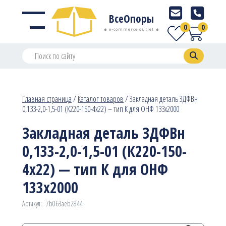
ВсеОпоры
0
0
e-commerce outlet
Главная страница
/
Каталог товаров
/
Закладная деталь ЗДФВн
0,133-2,0-1,5-01 (К220-150-4х22) – тип К для ОНФ 133х2000
Закладная деталь ЗДФВн
0,133-2,0-1,5-01 (К220-150-
4х22) — тип К для ОНФ
133х2000
Артикул:
7b063aeb2844