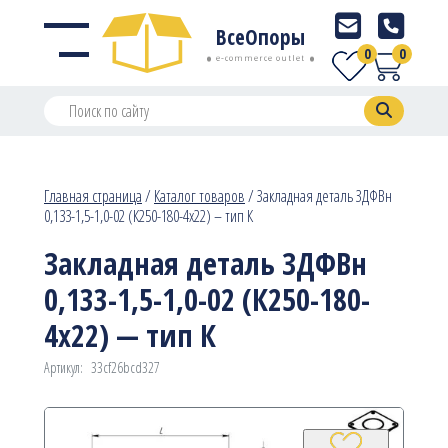
ВсеОпоры
0
0
e-commerce outlet
Главная страница
/
Каталог товаров
/
Закладная деталь ЗДФВн
0,133-1,5-1,0-02 (К250-180-4х22) – тип К
Закладная деталь ЗДФВн
0,133-1,5-1,0-02 (К250-180-
4х22) — тип К
Артикул:
33cf26bcd327