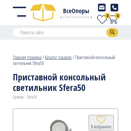
ВсеОпоры
0
0
e-commerce outlet
Главная страница
/
Каталог товаров
/
Приставной консольный
светильник Sfera50
Приставной консольный
светильник Sfera50
Артикул:
Sfera50
В избранное