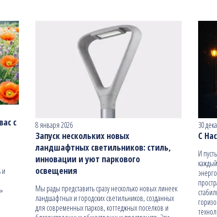
ас с
8 января 2026
30 дек
Запуск нескольких новых
С На
ландшафтных светильников: стиль,
И пуст
инновации и уют паркового
каждый
освещения
 и
энерго
простр
Мы рады представить сразу несколько новых линеек
н»
стабил
ландшафтных и городских светильников, созданных
гориз
для современных парков, коттеджных поселков и
технол