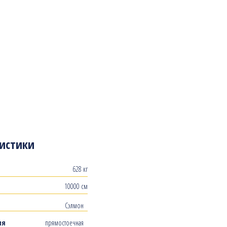
истики
628 кг
10000 см
Сэлмон
ия
прямостоечная