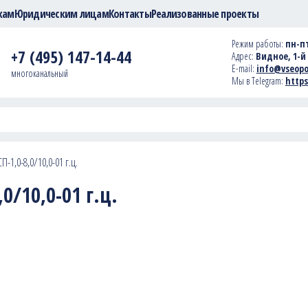
кам
Юридическим лицам
Контакты
Реализованные проекты
Режим работы:
пн-пт
+7 (495) 147-14-44
Адрес:
Видное, 1-й 
E-mail:
info@vseopo
многоканальный
Мы в Telegram:
https
-1,0-8,0/10,0-01 г.ц.
0/10,0-01 г.ц.