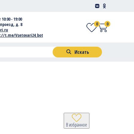
 10:00 - 19:00
0
0
проезд, д. 8
ri.ru
://t.me/Vsetovari24_bot
Искать
В избранное