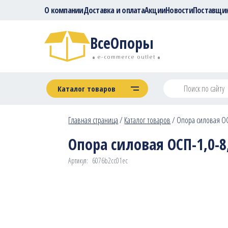
О компании
Доставка и оплата
Акции
Новости
Поставщи
ВсеОпоры
e-commerce outlet
Каталог товаров
Главная страница
/
Каталог товаров
/
Опора силовая ОСП
Опора силовая ОСП-1,0-8,
Артикул:
6076b2cc01ec