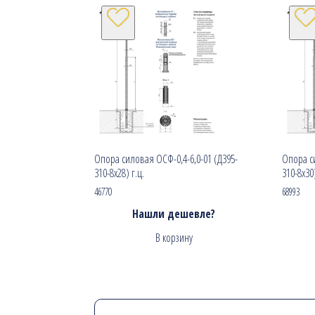
Опора силовая ОСФ-0,4-6,0-01 (Д395-
Опора си
310-8х28) г.ц.
310-8х30)
46770
68993
Нашли дешевле?
В корзину