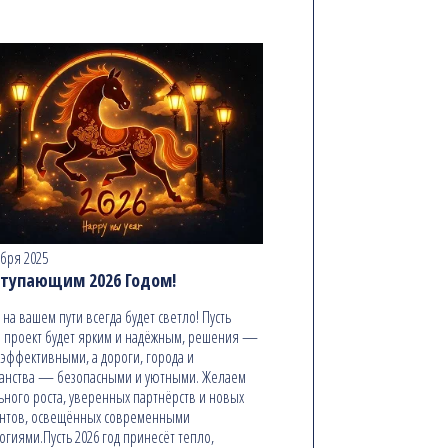
абря 2025
ступающим 2026 Годом!
ь на вашем пути всегда будет светло! Пусть
 проект будет ярким и надёжным, решения —
эффективными, а дороги, города и
анства — безопасными и уютными. Желаем
ьного роста, уверенных партнёрств и новых
онтов, освещённых современными
огиями.Пусть 2026 год принесёт тепло,