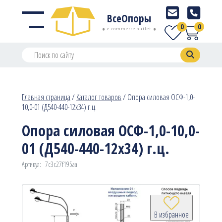
ВсеОпоры
0
0
e-commerce outlet
Главная страница
/
Каталог товаров
/
Опора силовая ОСФ-1,0-
10,0-01 (Д540-440-12х34) г.ц.
Опора силовая ОСФ-1,0-10,0-
01 (Д540-440-12х34) г.ц.
Артикул:
7c3c27f195aa
В избранное