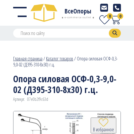
ВсеОпоры
0
0
e-commerce outlet
Главная страница
/
Каталог товаров
/
Опора силовая ОСФ-0,3-
9,0-02 (Д395-310-8х30) г.ц.
Опора силовая ОСФ-0,3-9,0-
02 (Д395-310-8х30) г.ц.
Артикул:
07e0b2f9c63d
В избранное