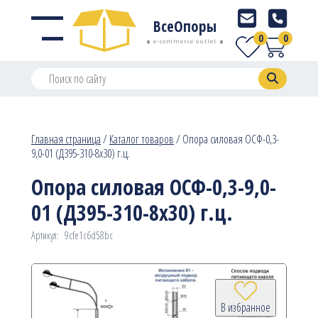
ВсеОпоры
0
0
e-commerce outlet
Главная страница
/
Каталог товаров
/
Опора силовая ОСФ-0,3-
9,0-01 (Д395-310-8х30) г.ц.
Опора силовая ОСФ-0,3-9,0-
01 (Д395-310-8х30) г.ц.
Артикул:
9cfe1c6d58bc
В избранное