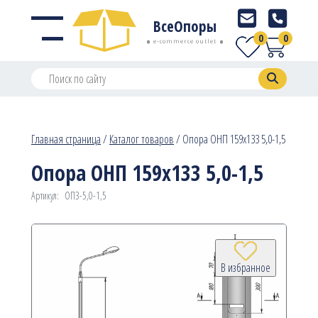
ВсеОпоры
0
0
e-commerce outlet
Главная страница
/
Каталог товаров
/
Опора ОНП 159х133 5,0-1,5
Опора ОНП 159х133 5,0-1,5
Артикул:
ОП3-5,0-1,5
В избранное