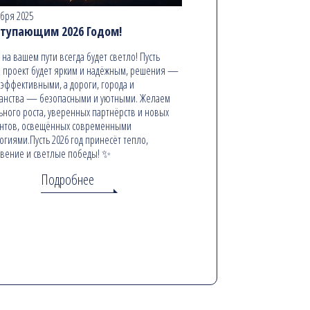
абря 2025
ступающим 2026 Годом!
ь на вашем пути всегда будет светло! Пусть
 проект будет ярким и надёжным, решения —
эффективными, а дороги, города и
анства — безопасными и уютными. Желаем
ьного роста, уверенных партнёрств и новых
онтов, освещённых современными
огиями.Пусть 2026 год принесёт тепло,
вение и светлые победы! ✨
Подробнее