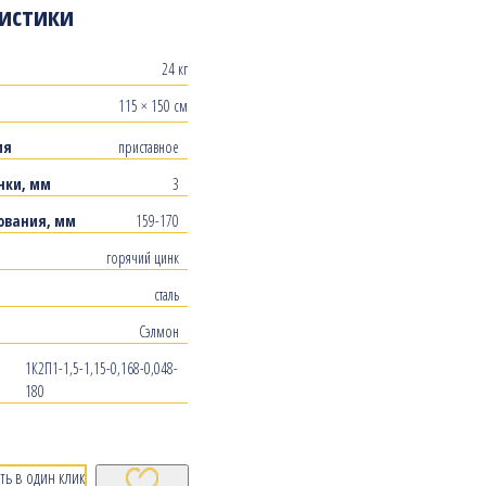
истики
24 кг
115 × 150 см
ия
приставное
нки, мм
3
ования, мм
159-170
горячий цинк
сталь
Сэлмон
1К2П1-1,5-1,15-0,168-0,048-
180
ть в один клик