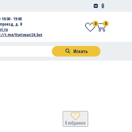
 10:00 - 19:00
0
0
проезд, д. 8
ri.ru
://t.me/Vsetovari24_bot
Искать
В избранное