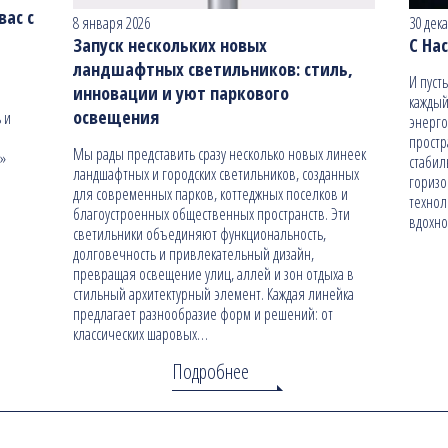
ас с
8 января 2026
30 дек
Запуск нескольких новых
С На
ландшафтных светильников: стиль,
И пуст
инновации и уют паркового
каждый
освещения
 и
энерго
простр
Мы рады представить сразу несколько новых линеек
н»
стабил
ландшафтных и городских светильников, созданных
гориз
для современных парков, коттеджных поселков и
технол
благоустроенных общественных пространств. Эти
вдохно
светильники объединяют функциональность,
долговечность и привлекательный дизайн,
превращая освещение улиц, аллей и зон отдыха в
стильный архитектурный элемент. Каждая линейка
предлагает разнообразие форм и решений: от
классических шаровых…
Подробнее