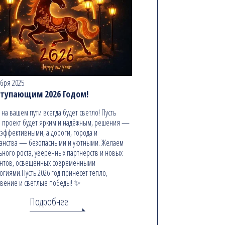
абря 2025
ступающим 2026 Годом!
ь на вашем пути всегда будет светло! Пусть
 проект будет ярким и надёжным, решения —
эффективными, а дороги, города и
анства — безопасными и уютными. Желаем
ьного роста, уверенных партнёрств и новых
онтов, освещённых современными
огиями.Пусть 2026 год принесёт тепло,
вение и светлые победы! ✨
Подробнее