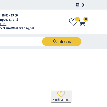
 10:00 - 19:00
0
0
проезд, д. 8
ri.ru
://t.me/Vsetovari24_bot
Искать
В избранное