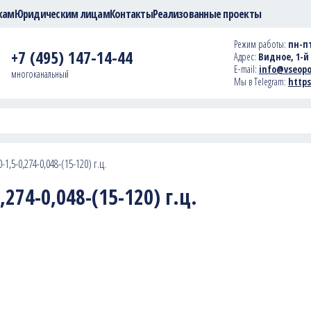
кам
Юридическим лицам
Контакты
Реализованные проекты
Режим работы:
пн-пт
+7 (495) 147-14-44
Адрес:
Видное, 1-й 
E-mail:
info@vseopo
многоканальный
Мы в Telegram:
https
1,5-0,274-0,048-(15-120) г.ц.
274-0,048-(15-120) г.ц.