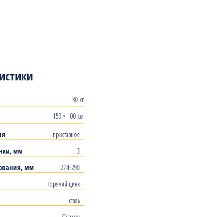
истики
30 кг
150 × 100 см
ия
приставное
нки, мм
3
ования, мм
274-290
горячий цинк
сталь
Сэлмон