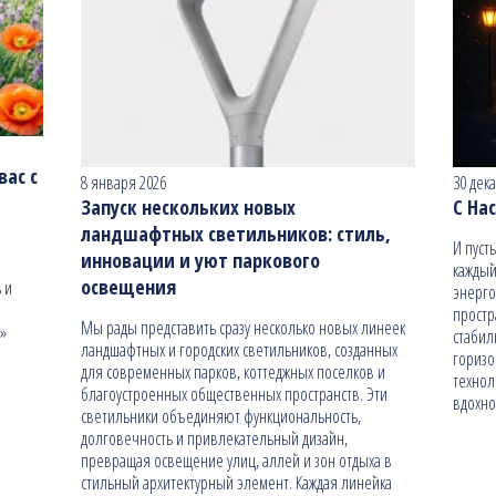
ас с
8 января 2026
30 дек
Запуск нескольких новых
С На
ландшафтных светильников: стиль,
И пуст
инновации и уют паркового
каждый
освещения
 и
энерго
простр
Мы рады представить сразу несколько новых линеек
н»
стабил
ландшафтных и городских светильников, созданных
гориз
для современных парков, коттеджных поселков и
технол
благоустроенных общественных пространств. Эти
вдохно
светильники объединяют функциональность,
долговечность и привлекательный дизайн,
превращая освещение улиц, аллей и зон отдыха в
стильный архитектурный элемент. Каждая линейка