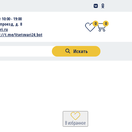
 10:00 - 19:00
0
0
проезд, д. 8
ri.ru
://t.me/Vsetovari24_bot
Искать
В избранное