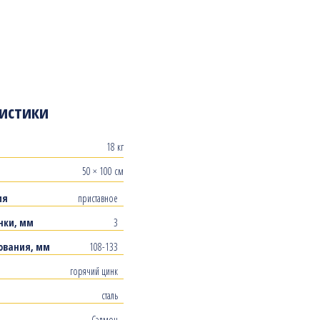
истики
18 кг
50 × 100 см
ия
приставное
нки, мм
3
ования, мм
108-133
горячий цинк
сталь
Сэлмон