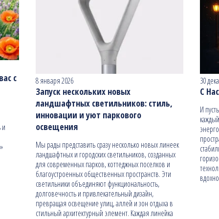
ас с
8 января 2026
30 дек
Запуск нескольких новых
С На
ландшафтных светильников: стиль,
И пуст
инновации и уют паркового
каждый
освещения
 и
энерго
простр
Мы рады представить сразу несколько новых линеек
н»
стабил
ландшафтных и городских светильников, созданных
гориз
для современных парков, коттеджных поселков и
технол
благоустроенных общественных пространств. Эти
вдохно
светильники объединяют функциональность,
долговечность и привлекательный дизайн,
превращая освещение улиц, аллей и зон отдыха в
стильный архитектурный элемент. Каждая линейка