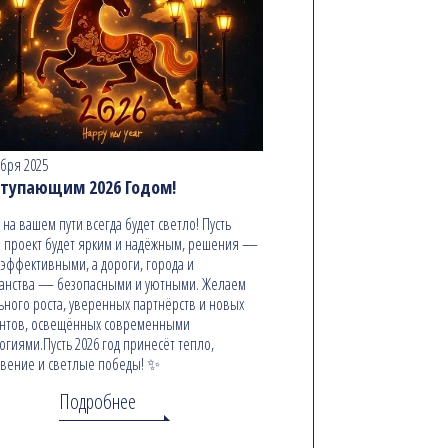
абря 2025
ступающим 2026 Годом!
ь на вашем пути всегда будет светло! Пусть
 проект будет ярким и надёжным, решения —
эффективными, а дороги, города и
анства — безопасными и уютными. Желаем
ьного роста, уверенных партнёрств и новых
онтов, освещённых современными
огиями.Пусть 2026 год принесёт тепло,
вение и светлые победы! ✨
Подробнее