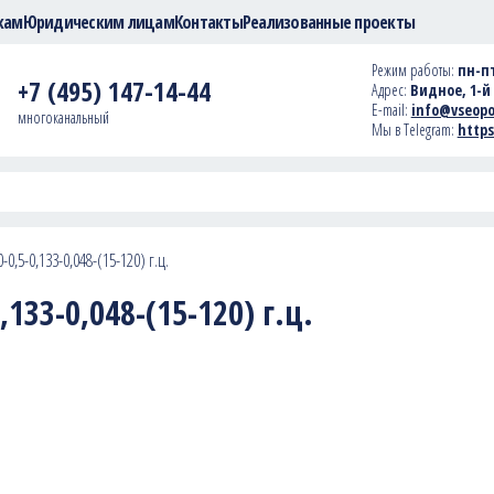
кам
Юридическим лицам
Контакты
Реализованные проекты
Режим работы:
пн-пт
+7 (495) 147-14-44
Адрес:
Видное, 1-й 
E-mail:
info@vseopo
многоканальный
Мы в Telegram:
https
0,5-0,133-0,048-(15-120) г.ц.
133-0,048-(15-120) г.ц.