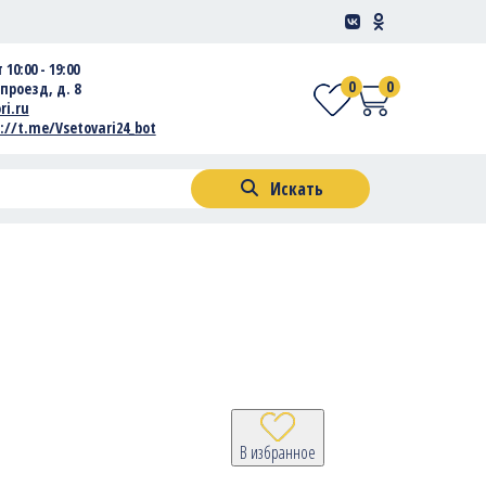
 10:00 - 19:00
0
0
проезд, д. 8
ri.ru
://t.me/Vsetovari24_bot
Искать
В избранное