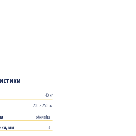
истики
40 кг
200 × 250 см
ия
обечайка
нки, мм
3