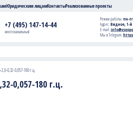
кам
Юридическим лицам
Контакты
Реализованные проекты
Режим работы:
пн-пт
+7 (495) 147-14-44
Адрес:
Видное, 1-й 
E-mail:
info@vseopo
многоканальный
Мы в Telegram:
https
2,0-0,32-0,057-180 г.ц.
32-0,057-180 г.ц.