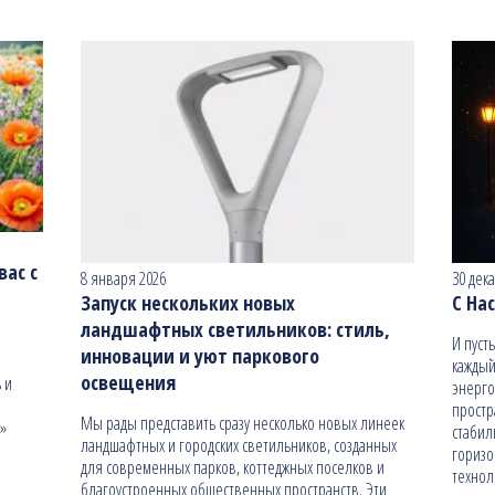
ас с
8 января 2026
30 дек
Запуск нескольких новых
С На
ландшафтных светильников: стиль,
И пуст
инновации и уют паркового
каждый
освещения
 и
энерго
простр
Мы рады представить сразу несколько новых линеек
н»
стабил
ландшафтных и городских светильников, созданных
гориз
для современных парков, коттеджных поселков и
технол
благоустроенных общественных пространств. Эти