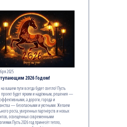
абря 2025
ступающим 2026 Годом!
ь на вашем пути всегда будет светло! Пусть
 проект будет ярким и надёжным, решения —
эффективными, а дороги, города и
анства — безопасными и уютными. Желаем
ьного роста, уверенных партнёрств и новых
онтов, освещённых современными
огиями.Пусть 2026 год принесёт тепло,