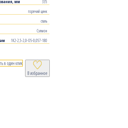
ования, мм
335
горячий цинк
сталь
Сэлмон
рам
1К2-2,5-2,0-О5-0,057-180
ть в один клик
В избранное