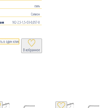
сталь
Сэлмон
рам
1К2-2,5-1,5-О3-0,057-0
ть в один клик
В избранное