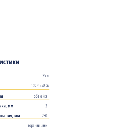
истики
35 кг
150 × 250 см
ия
обечайка
нки, мм
3
ования, мм
230
горячий цинк