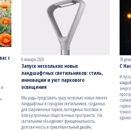
ас с
8 января 2026
30 дек
Запуск нескольких новых
С На
ландшафтных светильников: стиль,
И пуст
инновации и уют паркового
каждый
освещения
 и
энерго
простр
Мы рады представить сразу несколько новых линеек
н»
стабил
ландшафтных и городских светильников, созданных
гориз
для современных парков, коттеджных поселков и
технол
благоустроенных общественных пространств. Эти
вдохно
светильники объединяют функциональность,
долговечность и привлекательный дизайн,