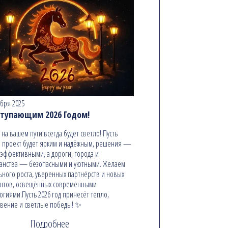
абря 2025
ступающим 2026 Годом!
ь на вашем пути всегда будет светло! Пусть
 проект будет ярким и надёжным, решения —
эффективными, а дороги, города и
анства — безопасными и уютными. Желаем
ьного роста, уверенных партнёрств и новых
онтов, освещённых современными
огиями.Пусть 2026 год принесёт тепло,
вение и светлые победы! ✨
Подробнее