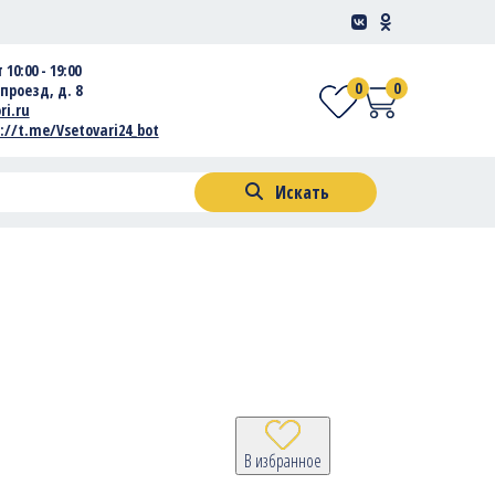
 10:00 - 19:00
0
0
проезд, д. 8
ri.ru
://t.me/Vsetovari24_bot
Искать
В избранное