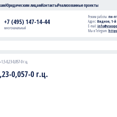
кам
Юридическим лицам
Контакты
Реализованные проекты
Режим работы:
пн-пт
+7 (495) 147-14-44
Адрес:
Видное, 1-й 
E-mail:
info@vseopo
многоканальный
Мы в Telegram:
https
1,5-0,23-0,057-0 г.ц.
23-0,057-0 г.ц.