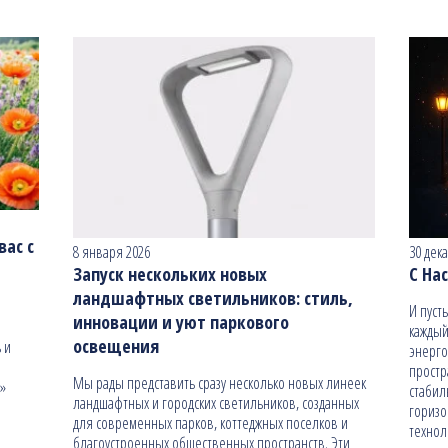
ас с
8 января 2026
30 дек
Запуск нескольких новых
С На
ландшафтных светильников: стиль,
И пуст
инновации и уют паркового
каждый
освещения
 и
энерго
простр
Мы рады представить сразу несколько новых линеек
н»
стабил
ландшафтных и городских светильников, созданных
гориз
для современных парков, коттеджных поселков и
технол
благоустроенных общественных пространств. Эти