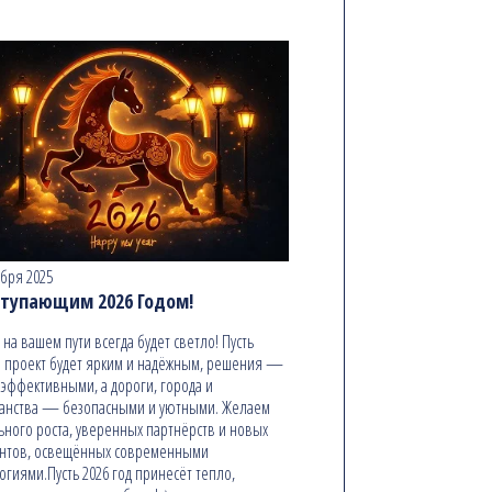
абря 2025
ступающим 2026 Годом!
ь на вашем пути всегда будет светло! Пусть
 проект будет ярким и надёжным, решения —
эффективными, а дороги, города и
анства — безопасными и уютными. Желаем
ьного роста, уверенных партнёрств и новых
онтов, освещённых современными
огиями.Пусть 2026 год принесёт тепло,