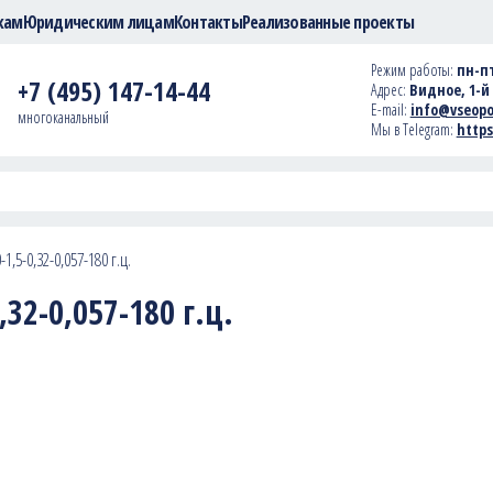
кам
Юридическим лицам
Контакты
Реализованные проекты
Режим работы:
пн-пт
+7 (495) 147-14-44
Адрес:
Видное, 1-й 
E-mail:
info@vseopo
многоканальный
Мы в Telegram:
https
1,5-0,32-0,057-180 г.ц.
32-0,057-180 г.ц.