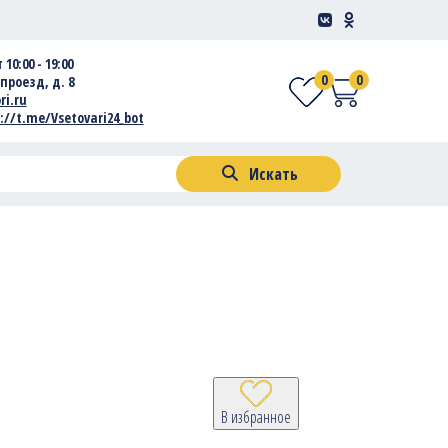
 10:00 - 19:00
0
0
проезд, д. 8
ri.ru
://t.me/Vsetovari24_bot
Искать
В избранное