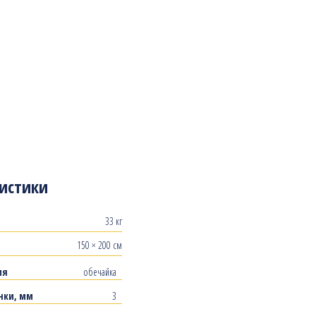
истики
33 кг
150 × 200 см
ия
обечайка
нки, мм
3