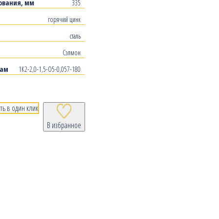
ования, мм
335
горячий цинк
сталь
Сэлмон
рам
1К2-2,0-1,5-О5-0,057-180
ть в один клик
В избранное