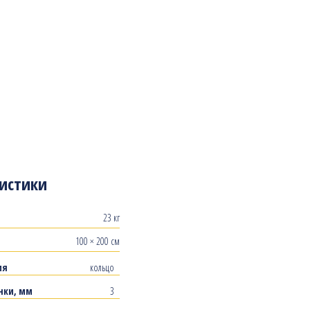
истики
23 кг
100 × 200 см
ия
кольцо
нки, мм
3