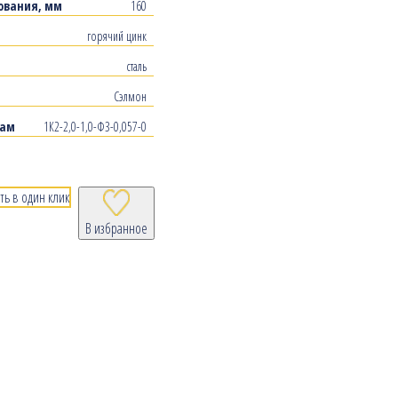
ования, мм
160
горячий цинк
сталь
Сэлмон
рам
1К2-2,0-1,0-Ф3-0,057-0
ть в один клик
В избранное