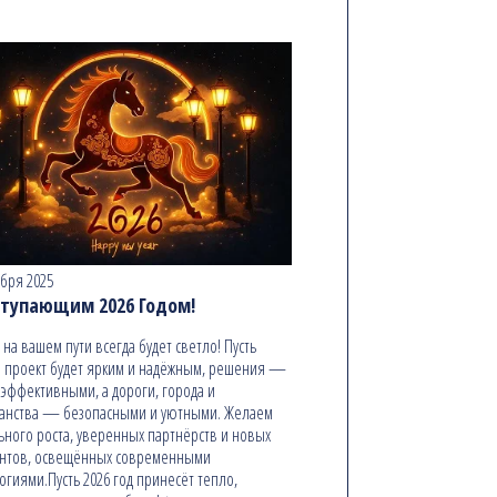
абря 2025
ступающим 2026 Годом!
ь на вашем пути всегда будет светло! Пусть
 проект будет ярким и надёжным, решения —
эффективными, а дороги, города и
анства — безопасными и уютными. Желаем
ьного роста, уверенных партнёрств и новых
онтов, освещённых современными
огиями.Пусть 2026 год принесёт тепло,