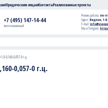
кам
Юридическим лицам
Контакты
Реализованные проекты
Режим работы:
пн-пт
+7 (495) 147-14-44
Адрес:
Видное, 1-й 
E-mail:
info@vseopo
многоканальный
Мы в Telegram:
https
1,0-0,160-0,057-0 г.ц.
160-0,057-0 г.ц.