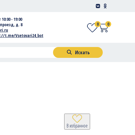
 10:00 - 19:00
0
0
проезд, д. 8
ri.ru
://t.me/Vsetovari24_bot
Искать
В избранное