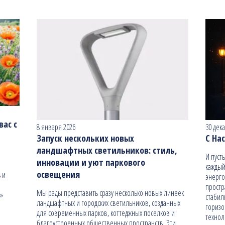
ас с
8 января 2026
30 дек
Запуск нескольких новых
С На
ландшафтных светильников: стиль,
И пуст
инновации и уют паркового
каждый
освещения
 и
энерго
простр
Мы рады представить сразу несколько новых линеек
н»
стабил
ландшафтных и городских светильников, созданных
гориз
для современных парков, коттеджных поселков и
технол
благоустроенных общественных пространств. Эти