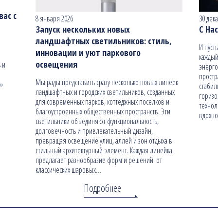
ас с
8 января 2026
30 дек
Запуск нескольких новых
С На
ландшафтных светильников: стиль,
И пуст
инновации и уют паркового
каждый
освещения
 и
энерго
простр
Мы рады представить сразу несколько новых линеек
н»
стабил
ландшафтных и городских светильников, созданных
гориз
для современных парков, коттеджных поселков и
технол
благоустроенных общественных пространств. Эти
вдохно
светильники объединяют функциональность,
долговечность и привлекательный дизайн,
превращая освещение улиц, аллей и зон отдыха в
стильный архитектурный элемент. Каждая линейка
предлагает разнообразие форм и решений: от
классических шаровых…
Подробнее