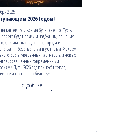
абря 2025
ступающим 2026 Годом!
ь на вашем пути всегда будет светло! Пусть
 проект будет ярким и надёжным, решения —
эффективными, а дороги, города и
анства — безопасными и уютными. Желаем
ьного роста, уверенных партнёрств и новых
онтов, освещённых современными
огиями.Пусть 2026 год принесёт тепло,
вение и светлые победы! ✨
Подробнее