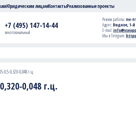
кам
Юридическим лицам
Контакты
Реализованные проекты
Режим работы:
пн-пт
+7 (495) 147-14-44
Адрес:
Видное, 1-й 
E-mail:
info@vseopo
многоканальный
Мы в Telegram:
https
-0,5-0,320-0,048 г.ц.
,320-0,048 г.ц.