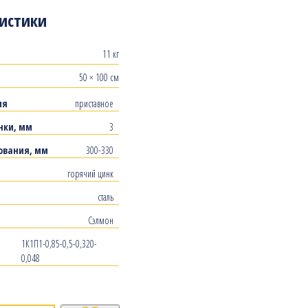
истики
11 кг
50 × 100 см
ия
приставное
нки, мм
3
ования, мм
300-330
горячий цинк
сталь
Сэлмон
1К1П1-0,85-0,5-0,320-
0,048