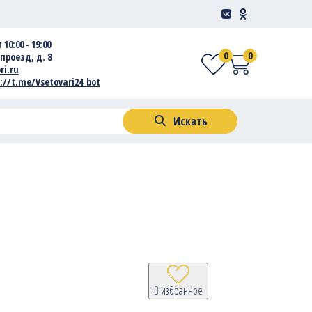
 10:00 - 19:00
0
0
проезд, д. 8
ri.ru
://t.me/Vsetovari24_bot
Искать
В избранное