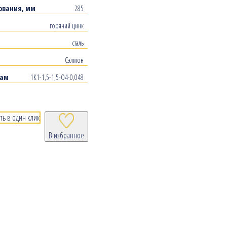
ования, мм
285
горячий цинк
сталь
Сэлмон
рам
1К1-1,5-1,5-О4-0,048
ть в один клик
В избранное