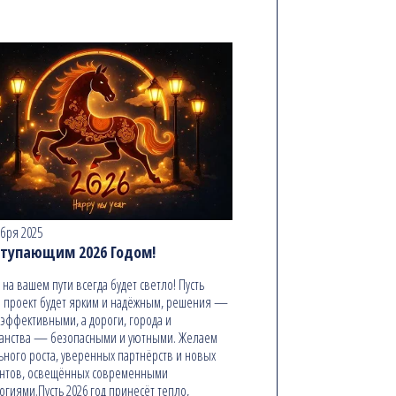
абря 2025
ступающим 2026 Годом!
ь на вашем пути всегда будет светло! Пусть
 проект будет ярким и надёжным, решения —
эффективными, а дороги, города и
анства — безопасными и уютными. Желаем
ьного роста, уверенных партнёрств и новых
онтов, освещённых современными
огиями.Пусть 2026 год принесёт тепло,