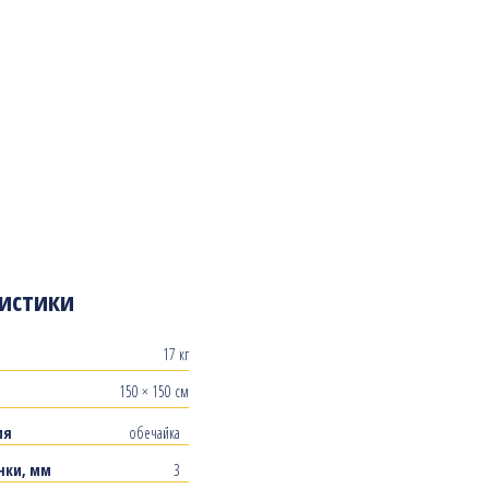
истики
17 кг
150 × 150 см
ия
обечайка
нки, мм
3