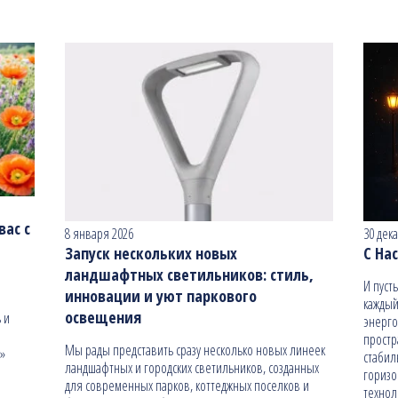
ас с
8 января 2026
30 дек
Запуск нескольких новых
С На
ландшафтных светильников: стиль,
И пуст
инновации и уют паркового
каждый
освещения
 и
энерго
простр
Мы рады представить сразу несколько новых линеек
н»
стабил
ландшафтных и городских светильников, созданных
гориз
для современных парков, коттеджных поселков и
технол