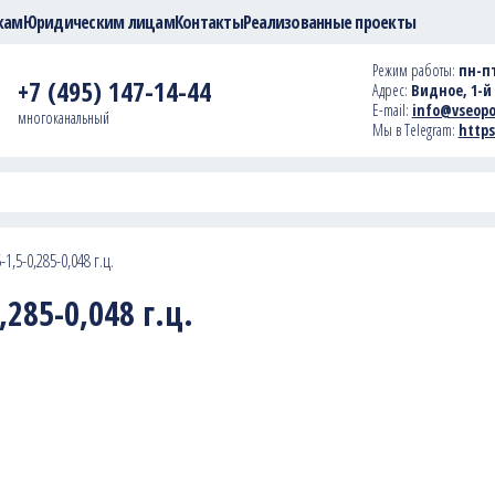
кам
Юридическим лицам
Контакты
Реализованные проекты
Режим работы:
пн-пт
+7 (495) 147-14-44
Адрес:
Видное, 1-й 
E-mail:
info@vseopo
многоканальный
Мы в Telegram:
https
1,5-0,285-0,048 г.ц.
285-0,048 г.ц.