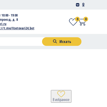
 10:00 - 19:00
0
0
проезд, д. 8
ri.ru
://t.me/Vsetovari24_bot
Искать
В избранное