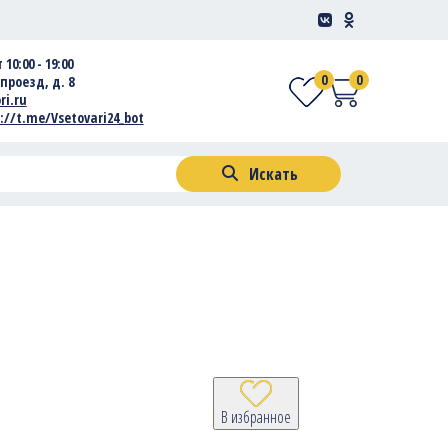
 10:00 - 19:00
0
0
проезд, д. 8
ri.ru
://t.me/Vsetovari24_bot
Искать
В избранное