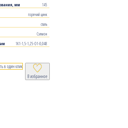
ования, мм
145
горячий цинк
сталь
Сэлмон
рам
1К1-1,5-1,25-О1-0,048
ть в один клик
В избранное