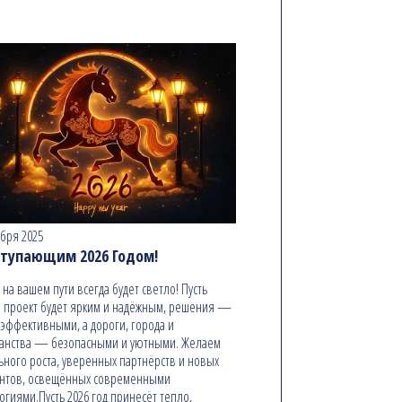
абря 2025
ступающим 2026 Годом!
ь на вашем пути всегда будет светло! Пусть
 проект будет ярким и надёжным, решения —
эффективными, а дороги, города и
анства — безопасными и уютными. Желаем
ьного роста, уверенных партнёрств и новых
онтов, освещённых современными
огиями.Пусть 2026 год принесёт тепло,