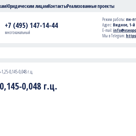
кам
Юридическим лицам
Контакты
Реализованные проекты
Режим работы:
пн-пт
+7 (495) 147-14-44
Адрес:
Видное, 1-й 
E-mail:
info@vseopo
многоканальный
Мы в Telegram:
https
1,25-0,145-0,048 г.ц.
,145-0,048 г.ц.