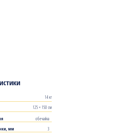
истики
14 кг
125 × 150 см
ия
обечайка
нки, мм
3