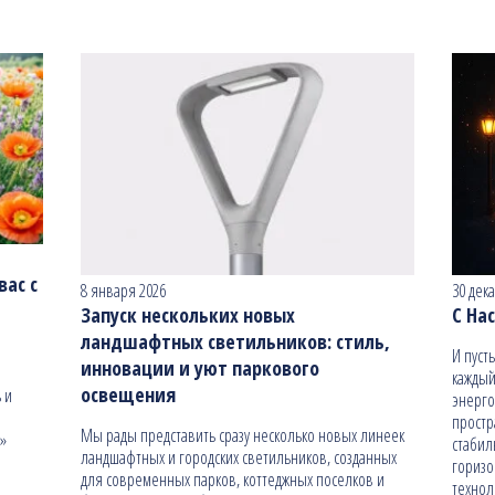
ас с
8 января 2026
30 дек
Запуск нескольких новых
С На
ландшафтных светильников: стиль,
И пуст
инновации и уют паркового
каждый
освещения
 и
энерго
простр
Мы рады представить сразу несколько новых линеек
н»
стабил
ландшафтных и городских светильников, созданных
гориз
для современных парков, коттеджных поселков и
технол