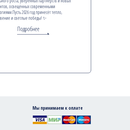
ьного роста, уверенных партнёрств и новых
онтов, освещённых современными
огиями.Пусть 2026 год принесёт тепло,
вение и светлые победы! ✨
Подробнее
Мы принимаем к оплате