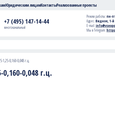
кам
Юридическим лицам
Контакты
Реализованные проекты
Режим работы:
пн-пт
+7 (495) 147-14-44
Адрес:
Видное, 1-й 
E-mail:
info@vseopo
многоканальный
Мы в Telegram:
https
-1,25-0,160-0,048 г.ц.
0,160-0,048 г.ц.