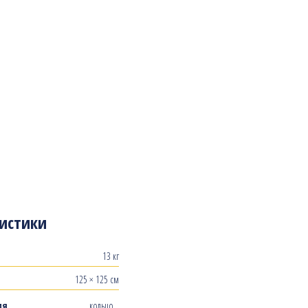
истики
13 кг
125 × 125 см
ия
кольцо