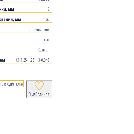
нки, мм
3
ования, мм
160
горячий цинк
сталь
Сэлмон
рам
1К1-1,25-1,25-Ф3-0,048
ть в один клик
В избранное