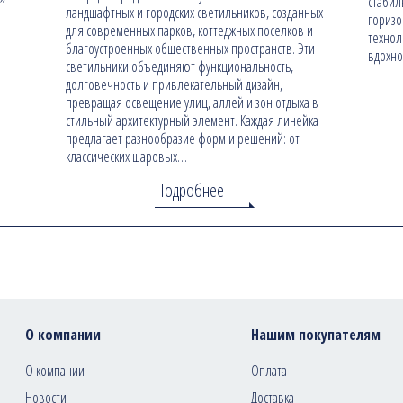
стабил
ландшафтных и городских светильников, созданных
гориз
для современных парков, коттеджных поселков и
технол
благоустроенных общественных пространств. Эти
вдохно
светильники объединяют функциональность,
долговечность и привлекательный дизайн,
превращая освещение улиц, аллей и зон отдыха в
стильный архитектурный элемент. Каждая линейка
предлагает разнообразие форм и решений: от
классических шаровых…
Подробнее
О компании
Нашим покупателям
О компании
Оплата
Новости
Доставка