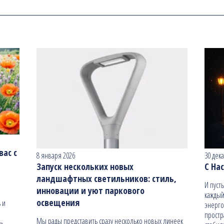
ас с
8 января 2026
30 дек
Запуск нескольких новых
С На
ландшафтных светильников: стиль,
И пуст
инновации и уют паркового
каждый
освещения
 и
энерго
простр
Мы рады представить сразу несколько новых линеек
н»