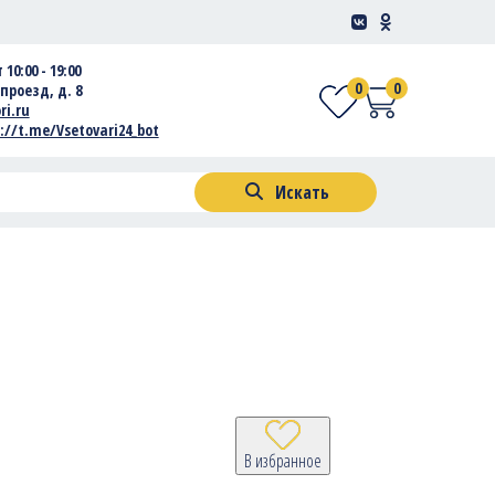
 10:00 - 19:00
0
0
проезд, д. 8
ri.ru
://t.me/Vsetovari24_bot
Искать
В избранное