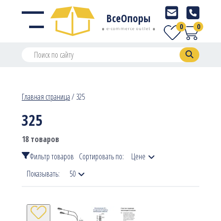
ВсеОпоры
0
0
e-commerce outlet
Главная страница
/
325
325
18 товаров
Фильтр товаров
Сортировать по:
Цене
Показывать:
50