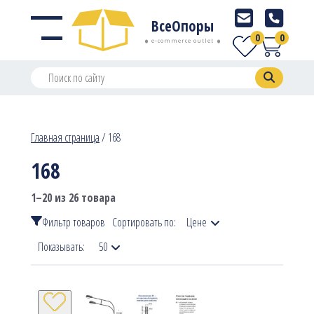
ВсеОпоры
0
0
e-commerce outlet
Главная страница
/
168
168
1–20 из 26 товара
Фильтр товаров
Сортировать по:
Цене
Показывать:
50