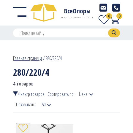
ВсеОпоры
0
0
e-commerce outlet
Главная страница
/
280/220/4
280/220/4
4 товаров
Фильтр товаров
Сортировать по:
Цене
Показывать:
50