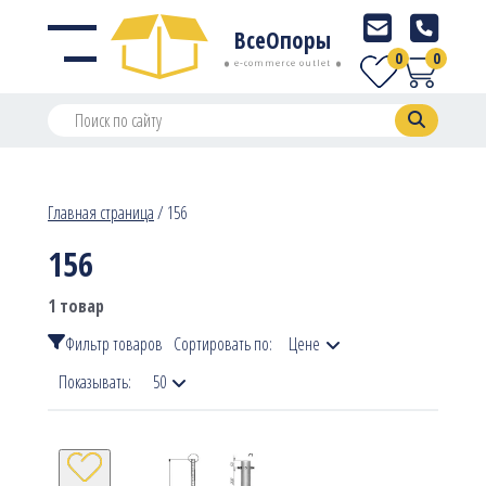
ВсеОпоры
0
0
e-commerce outlet
Главная страница
/
156
156
1 товар
Фильтр товаров
Сортировать по:
Цене
Показывать:
50