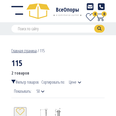
ВсеОпоры
0
0
e-commerce outlet
Главная страница
/
115
115
2 товаров
Фильтр товаров
Сортировать по:
Цене
Показывать:
50