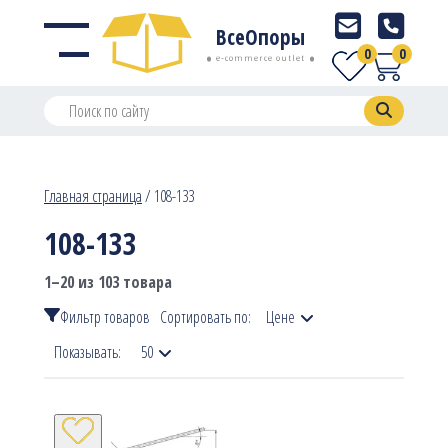
ВсеОпоры
0
0
e-commerce outlet
Главная страница
/
108-133
108-133
1–20 из 103 товара
Фильтр товаров
Сортировать по:
Цене
Показывать:
50