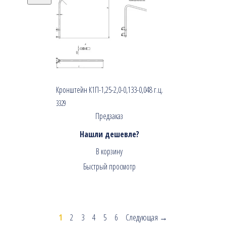
Кронштейн К1П-1,25-2,0-0,133-0,048 г.ц.
3329
Предзаказ
Нашли дешевле?
В корзину
Быстрый просмотр
1
2
3
4
5
6
Следующая →