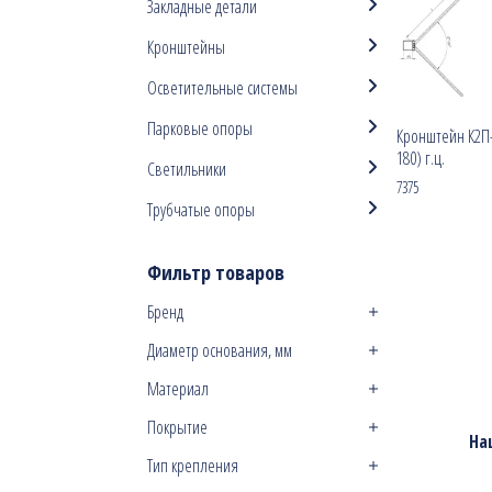
Закладные детали
Кронштейны
Осветительные системы
Парковые опоры
Кронштейн К2П-1
180) г.ц.
Светильники
7375
Трубчатые опоры
Фильтр товаров
Бренд
Диаметр основания, мм
Материал
Покрытие
На
Тип крепления