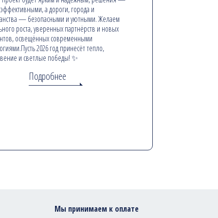
эффективными, а дороги, города и
анства — безопасными и уютными. Желаем
ьного роста, уверенных партнёрств и новых
онтов, освещённых современными
огиями.Пусть 2026 год принесёт тепло,
вение и светлые победы! ✨
Подробнее
Мы принимаем к оплате