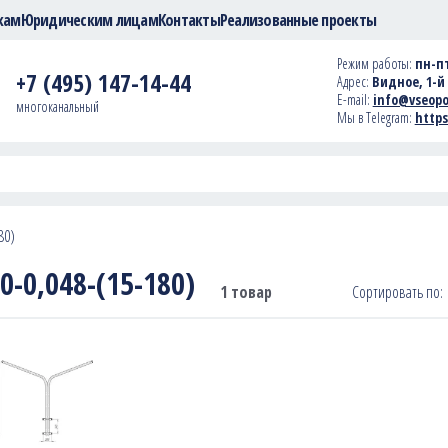
кам
Юридическим лицам
Контакты
Реализованные проекты
Режим работы:
пн-пт
+7 (495) 147-14-44
Адрес:
Видное, 1-й 
E-mail:
info@vseopo
многоканальный
Мы в Telegram:
https
80)
0-0,048-(15-180)
1 товар
Сортировать по: