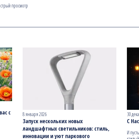
стрый просмотр
ас с
8 января 2026
30 дек
Запуск нескольких новых
С На
ландшафтных светильников: стиль,
И пуст
инновации и уют паркового
каждый