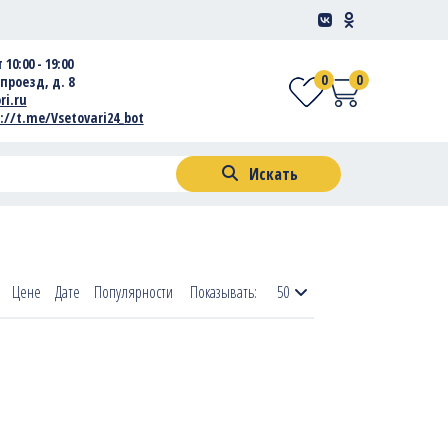
 10:00 - 19:00
0
0
проезд, д. 8
ri.ru
://t.me/Vsetovari24_bot
Искать
Цене
Дате
Популярности
Показывать:
50