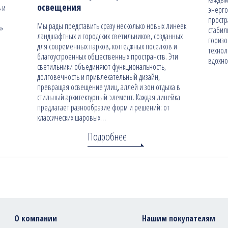
освещения
 и
энерго
простр
Мы рады представить сразу несколько новых линеек
н»
стабил
ландшафтных и городских светильников, созданных
гориз
для современных парков, коттеджных поселков и
технол
благоустроенных общественных пространств. Эти
вдохно
светильники объединяют функциональность,
долговечность и привлекательный дизайн,
превращая освещение улиц, аллей и зон отдыха в
стильный архитектурный элемент. Каждая линейка
предлагает разнообразие форм и решений: от
классических шаровых…
Подробнее
О компании
Нашим покупателям